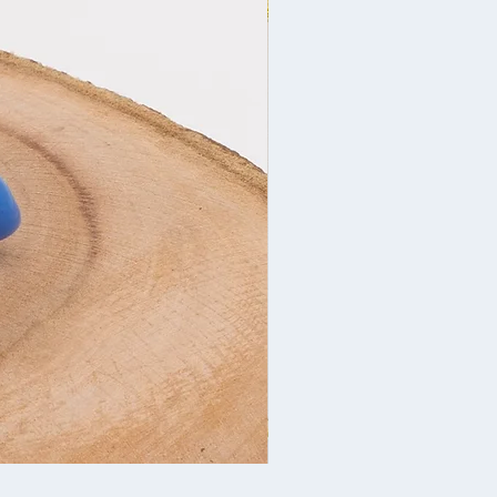
Yeni İl bəzəyi