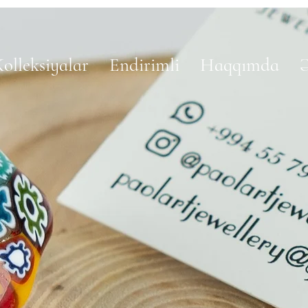
olleksiyalar
Endirimli
Haqqımda