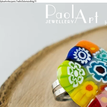
fybsrhnfezyetc7w9x5dxmzv8rig7f
K