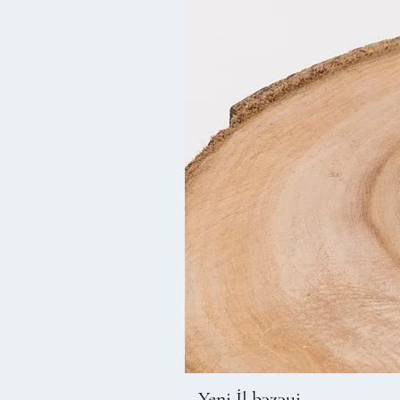
Yeni İl bəzəyi