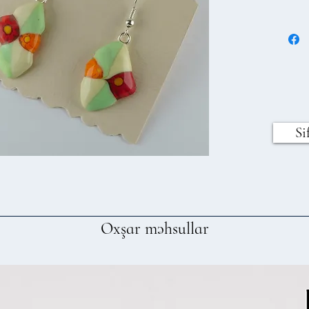
Si
Oxşar məhsullar