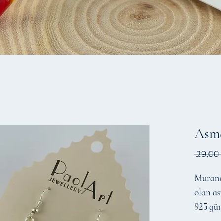
Asma
 29,00
Murano 
olan a
925 güm