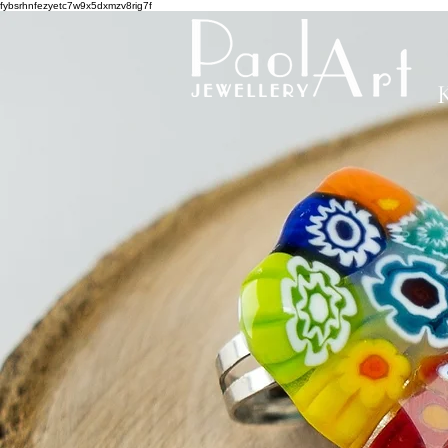
fybsrhnfezyetc7w9x5dxmzv8rig7f
K