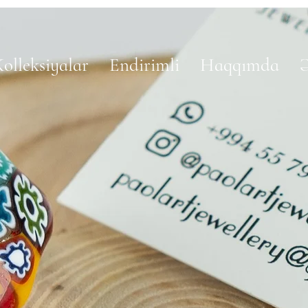
olleksiyalar
Endirimli
Haqqımda