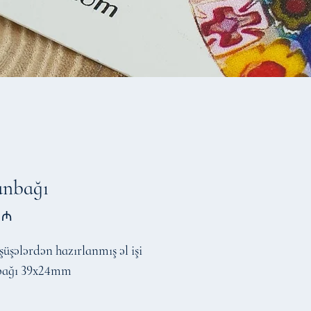
unbağı
Price
 ₼
şüşələrdən hazırlanmış əl işi
bağı 39x24mm