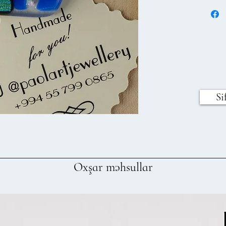
Si
Oxşar məhsullar