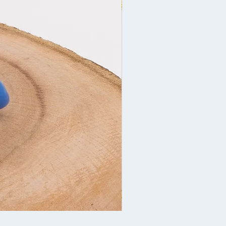
Yeni İl bəzəyi