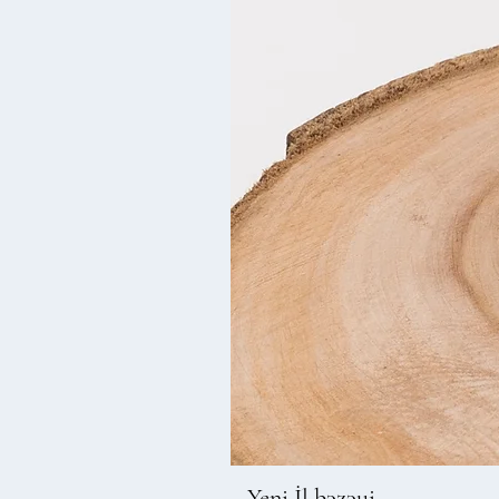
Yeni İl bəzəyi