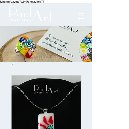
fybsrhnfezyetc7w9x5dxmzv8rig7f