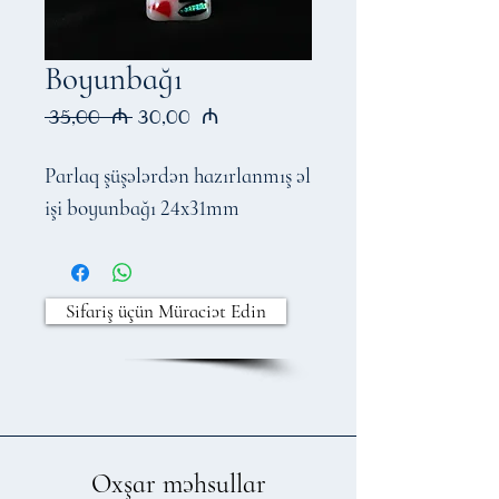
Boyunbağı
Regular
Sale
 35,00 ₼ 
30,00 ₼
Price
Price
Parlaq şüşələrdən hazırlanmış əl
işi boyunbağı 24x31mm
Sifariş üçün Müraciət Edin
Oxşar məhsullar