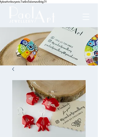
fybsrhnfezyetc7w9x5dxmzv8rig7f