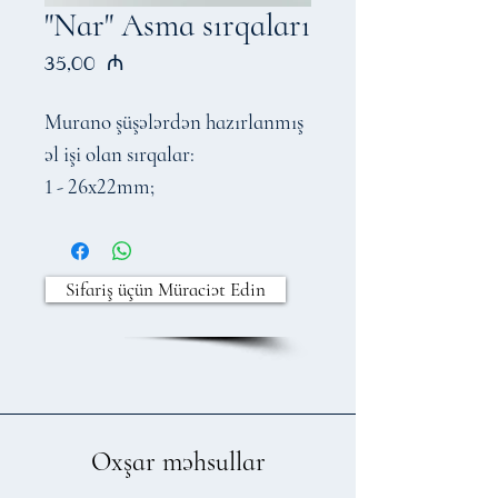
"Nar" Asma sırqaları
Price
35,00 ₼
Murano şüşələrdən hazırlanmış
əl işi olan sırqalar:
1 - 26x22mm;
2 - 20x23mm
18mm 925 gümüş ilə
Sifariş üçün Müraciət Edin
Oxşar məhsullar