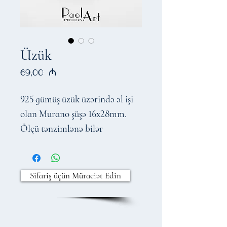
Üzük
Price
69,00 ₼
925 gümüş üzük üzərində əl işi
olan Murano şüşə 16x28mm.
Ölçü tənzimlənə bilər
Sifariş üçün Müraciət Edin