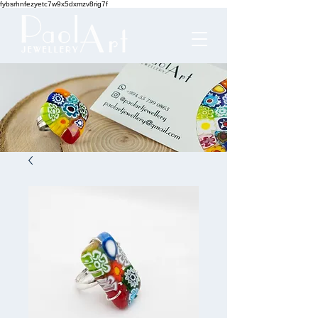
fybsrhnfezyetc7w9x5dxmzv8rig7f