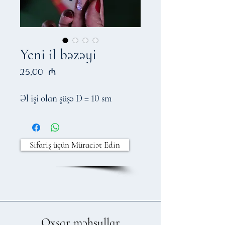
Yeni il bəzəyi
Price
25,00 ₼
Əl işi olan şüşə D = 10 sm
Sifariş üçün Müraciət Edin
Oxşar məhsullar