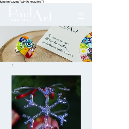
fybsrhnfezyetc7w9x5dxmzv8rig7f