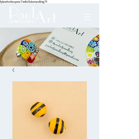
fybsrhnfezyetc7w9x5dxmzv8rig7f