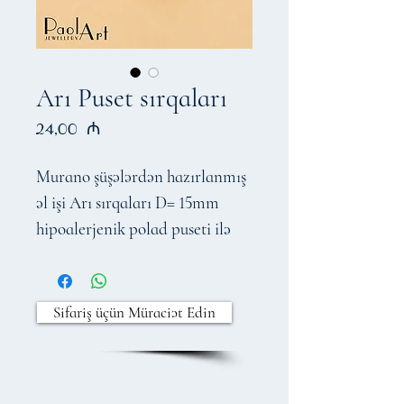
Arı Puset sırqaları
Price
24,00 ₼
Murano şüşələrdən hazırlanmış
əl işi Arı sırqaları D= 15mm
hipoalerjenik polad puseti ilə
Sifariş üçün Müraciət Edin