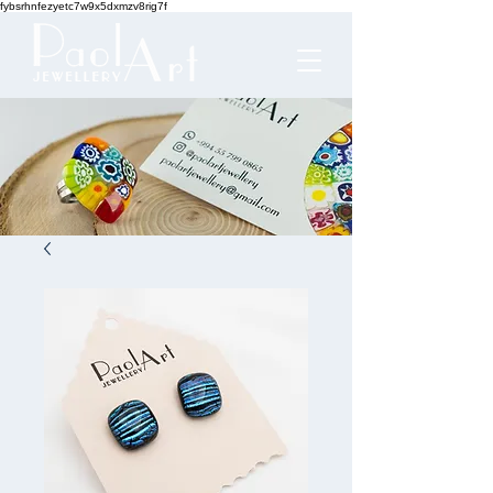
fybsrhnfezyetc7w9x5dxmzv8rig7f