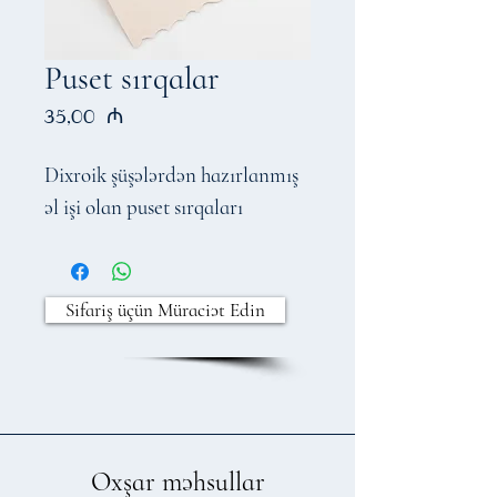
Puset sırqalar
Price
35,00 ₼
Dixroik şüşələrdən hazırlanmış
əl işi olan puset sırqaları
Sifariş üçün Müraciət Edin
Oxşar məhsullar