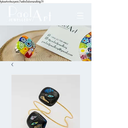
fybsrhnfezyetc7w9x5dxmzv8rig7f