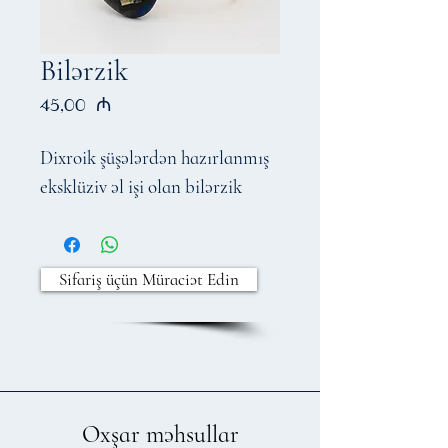
Bilərzik
Price
45,00 ₼
Dixroik şüşələrdən hazırlanmış
eksklüziv əl işi olan bilərzik
Sifariş üçün Müraciət Edin
Oxşar məhsullar