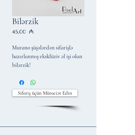
Bilərzik
Price
45,00 ₼
Murano şüşələrdən sifarişlə
hazırlanmış eksklüziv əl işi olan
bilərzik!
Sifariş üçün Müraciət Edin