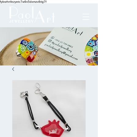
fybsrhnfezyetc7w9x5dxmzv8rig7f