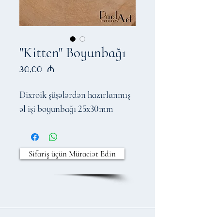
"Kitten" Boyunbağı
Price
30,00 ₼
Dixroik şüşələrdən hazırlanmış
əl işi boyunbağı 25x30mm
Sifariş üçün Müraciət Edin