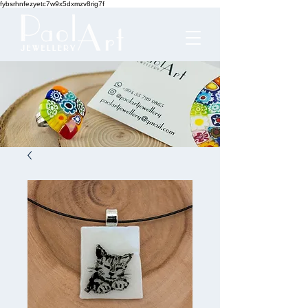
fybsrhnfezyetc7w9x5dxmzv8rig7f