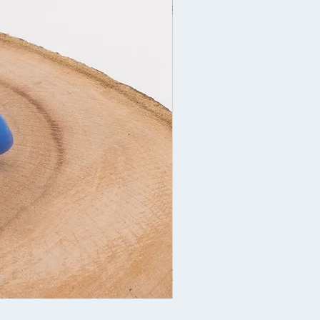
Yeni İl bəzəyi