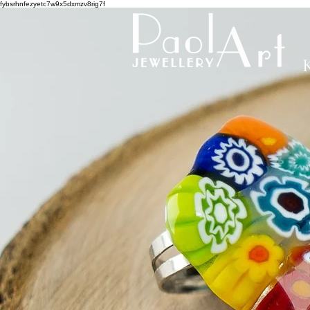
fybsrhnfezyetc7w9x5dxmzv8rig7f
K