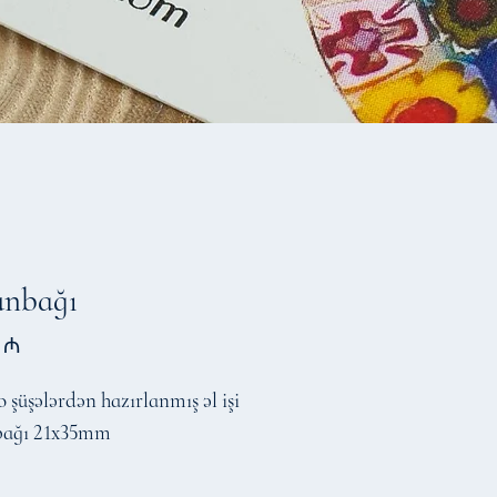
unbağı
Price
 ₼
şüşələrdən hazırlanmış əl işi
bağı 21x35mm