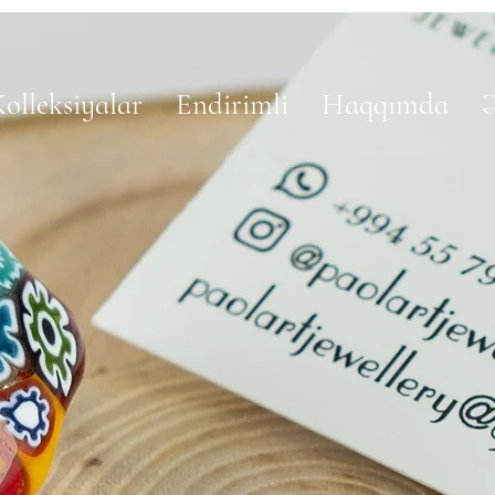
olleksiyalar
Endirimli
Haqqımda