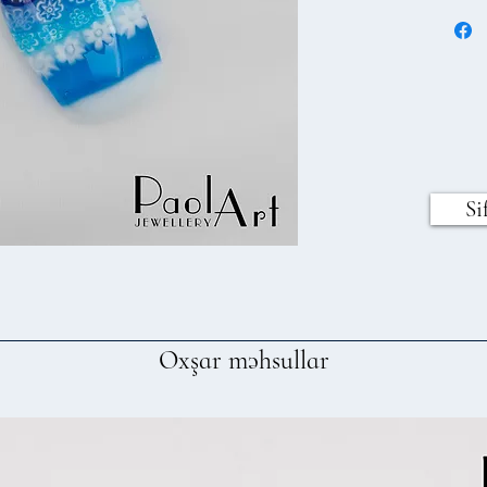
Si
Oxşar məhsullar