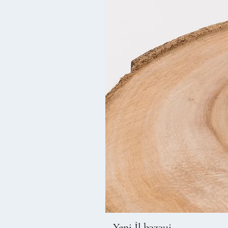
Yeni İl bəzəyi