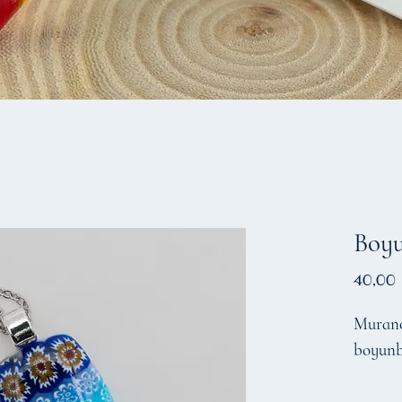
Boy
40,00
Murano 
boyun