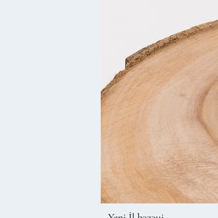
Yeni İl bəzəyi