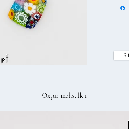
Si
Oxşar məhsullar