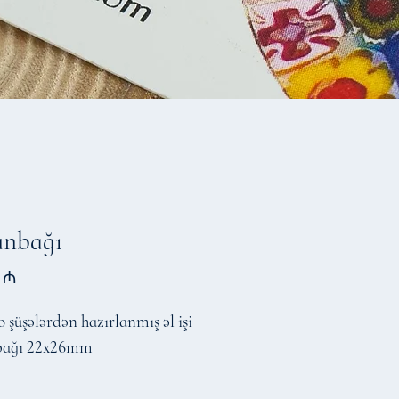
unbağı
Price
 ₼
şüşələrdən hazırlanmış əl işi
bağı 22x26mm