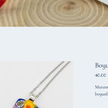
Boy
40,00
Murano 
boyun