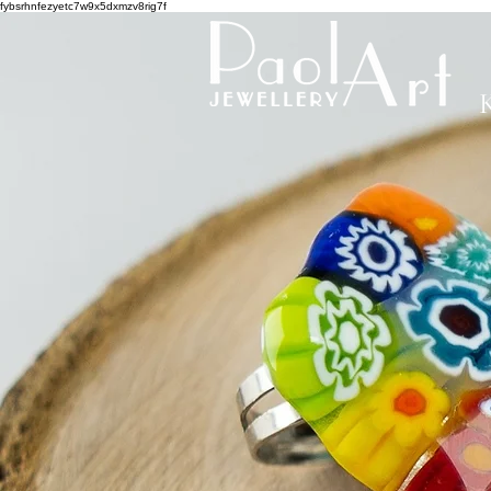
fybsrhnfezyetc7w9x5dxmzv8rig7f
K