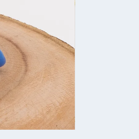
Yeni İl bəzəyi