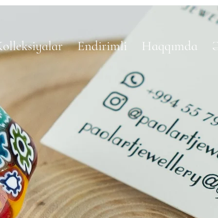
olleksiyalar
Endirimli
Haqqımda