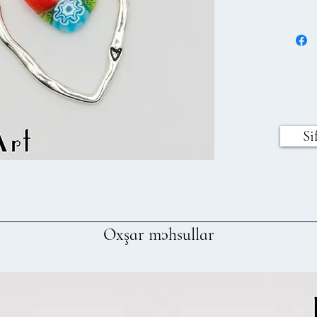
Si
Oxşar məhsullar