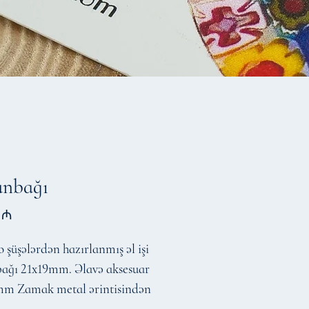
unbağı
Price
 ₼
şüşələrdən hazırlanmış əl işi
ağı 21x19mm. Əlavə aksesuar
m Zamak metal ərintisindən
nıb.