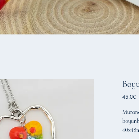
Boy
45,00
Murano 
boyunb
40х48m
hazırla