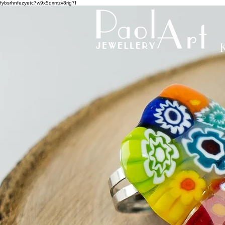
fybsrhnfezyetc7w9x5dxmzv8rig7f
K