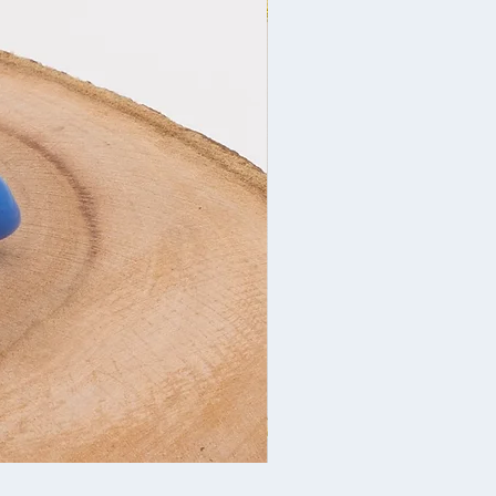
Yeni İl bəzəyi