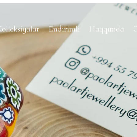
olleksiyalar
Endirimli
Haqqımda