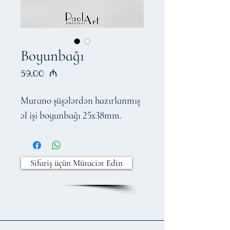
Boyunbağı
Price
59,00 ₼
Murano şüşələrdən hazırlanmış
əl işi boyunbağı 25x38mm.
Sifariş üçün Müraciət Edin