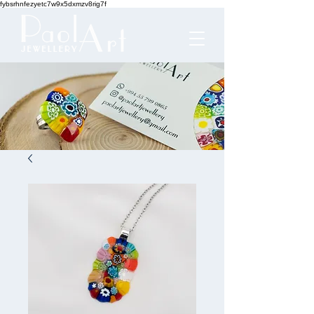
fybsrhnfezyetc7w9x5dxmzv8rig7f