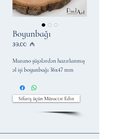
Boyunbağı
Price
39,00 ₼
Murano şüşələrdən hazırlanmış
əl işi boyunbağı 36x47 mm
Sifariş üçün Müraciət Edin