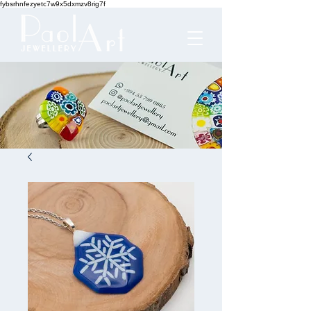
fybsrhnfezyetc7w9x5dxmzv8rig7f