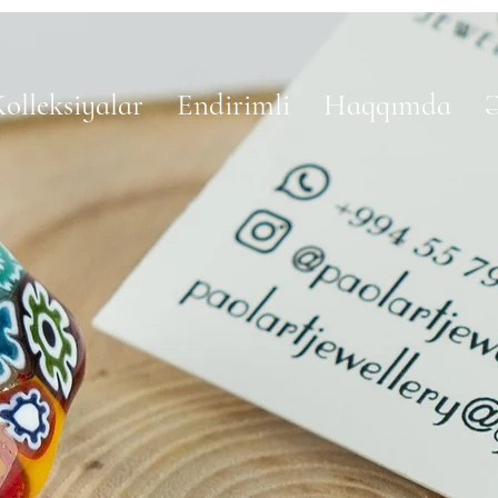
olleksiyalar
Endirimli
Haqqımda