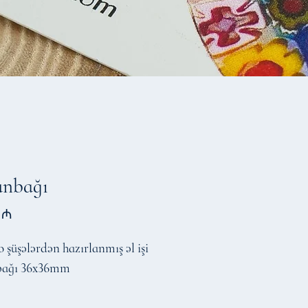
unbağı
Price
 ₼
şüşələrdən hazırlanmış əl işi
bağı 36x36mm