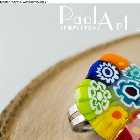
fybsrhnfezyetc7w9x5dxmzv8rig7f
K