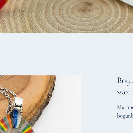
Boy
35,00
Murano 
boyun