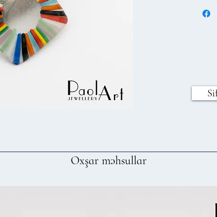
Si
Oxşar məhsullar