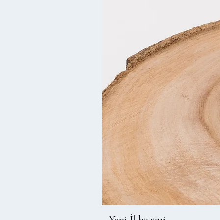
Yeni İl bəzəyi