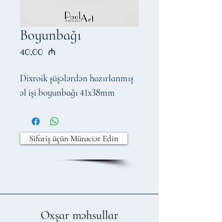
Boyunbağı
Price
40,00 ₼
Dixroik şüşələrdən hazırlanmış
əl işi boyunbağı 41x38mm
Sifariş üçün Müraciət Edin
Oxşar məhsullar