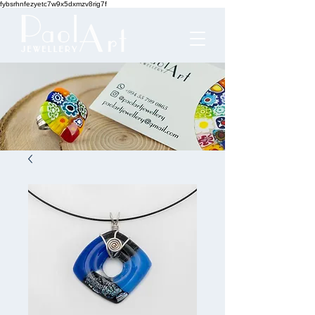
fybsrhnfezyetc7w9x5dxmzv8rig7f