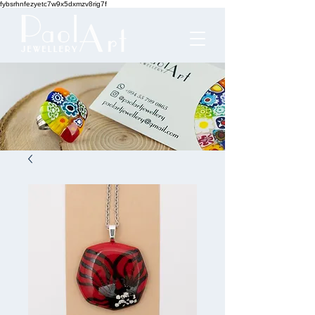
fybsrhnfezyetc7w9x5dxmzv8rig7f