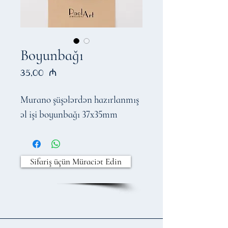
Boyunbağı
Price
35,00 ₼
Murano şüşələrdən hazırlanmış
əl işi boyunbağı 37x35mm
Sifariş üçün Müraciət Edin