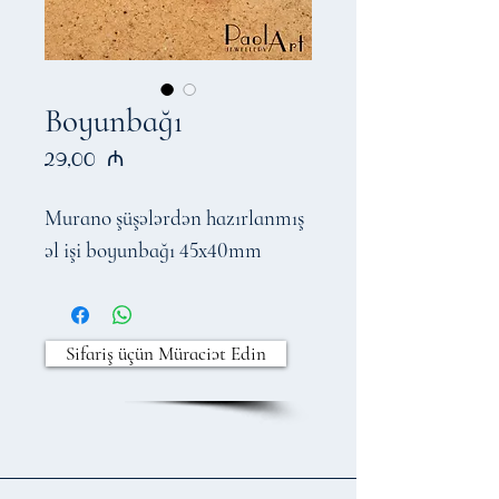
Boyunbağı
Price
29,00 ₼
Murano şüşələrdən hazırlanmış
əl işi boyunbağı 45x40mm
Sifariş üçün Müraciət Edin