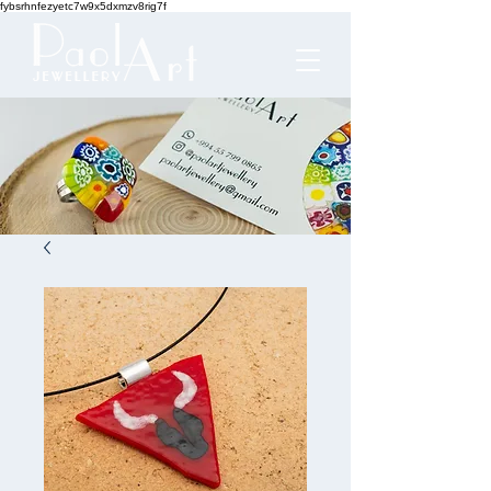
fybsrhnfezyetc7w9x5dxmzv8rig7f