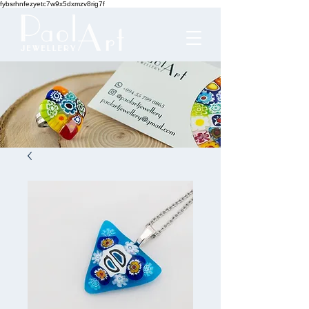
fybsrhnfezyetc7w9x5dxmzv8rig7f