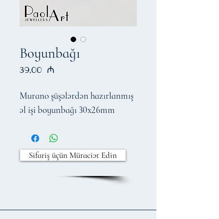
Boyunbağı
Price
39,00 ₼
Murano şüşələrdən hazırlanmış
əl işi boyunbağı 30x26mm
Sifariş üçün Müraciət Edin